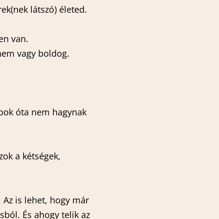
ek(nek látszó) életed.
ben van.
nem vagy boldog.
napok óta nem hagynak
zok a kétségek,
. Az is lehet, hogy már
ból. És ahogy telik az