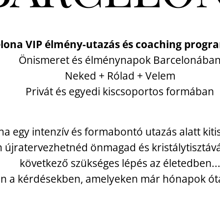
lona VIP élmény-utazás és coaching progr
Önismeret és élménynapok Barcelonába
Neked + Rólad + Velem
Privát és egyedi kiscsoportos formában
ha egy intenzív és formabontó utazás alatt kitis
n újratervezhetnéd önmagad és kristálytisztává
következő szükséges lépés az életedben..
an a kérdésekben, amelyeken már hónapok óta