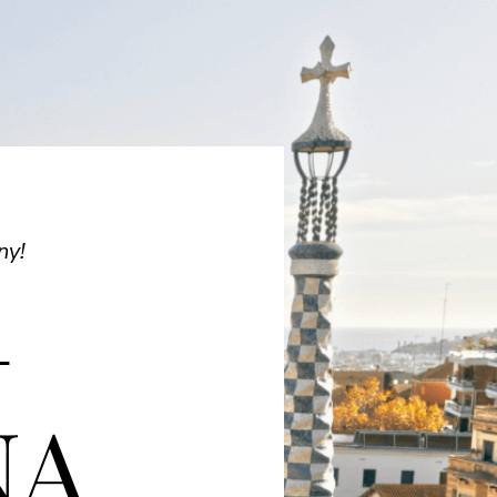
ny!
+
NA