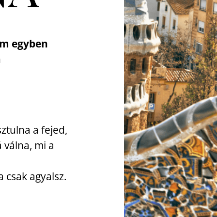
am egyben
n
ztulna a fejed,
 válna, mi a
.
 csak agyalsz.