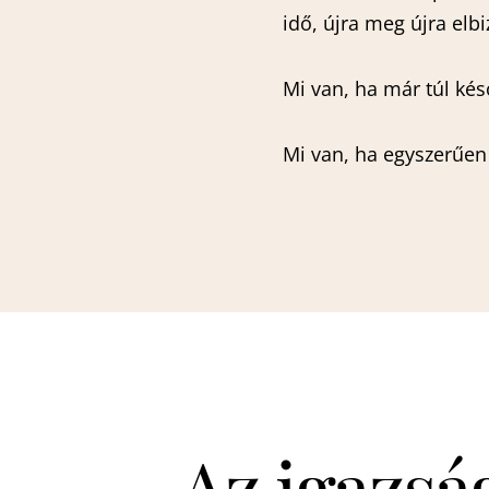
idő, újra meg újra elb
Mi van, ha már túl ké
Mi van, ha egyszerűe
Az igazság