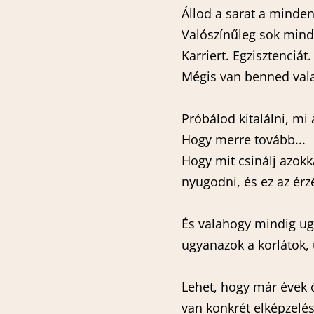
Állod a sarat a minden
Valószínűleg sok minde
Karriert. Egzisztenciát
Mégis van benned vala
Pr
óbálod kitalálni, mi 
Hogy merre tovább...
Hogy mit csinálj azok
nyugodni, és ez az érz
És valahogy mindig ug
ugyanazok a korlátok,
Lehet, hogy már évek ót
van konkrét elképzelés