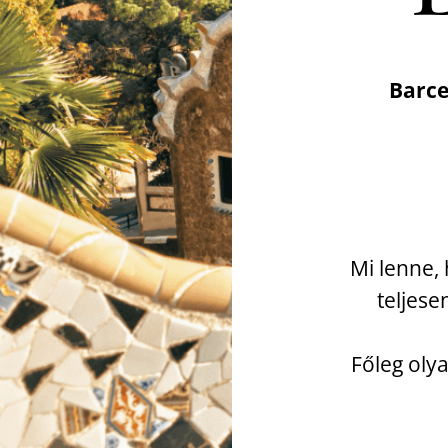
Barce
Mi lenne, 
teljese
Főleg oly