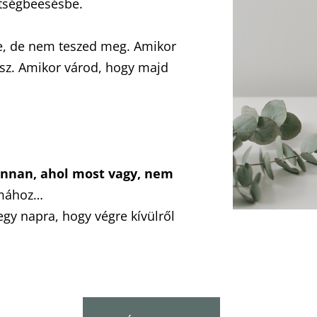
étségbeesésbe.
ne, de nem teszed meg. Amikor
sz. Amikor várod, hogy majd
onnan, ahol most vagy, nem
émához…
egy napra, hogy végre kívülről