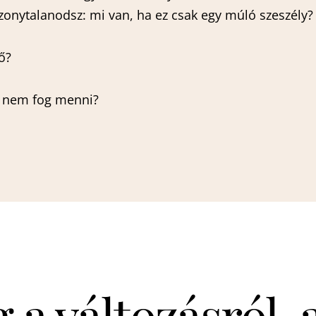
izonytalanodsz: mi van, ha ez csak egy múló szeszély
ső?
n nem fog menni?
 a változásról,