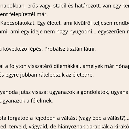
napokban, erős vagy, stabil és határozott, van egy ker
nt felépítettél már.
. Kapcsolatokat. Egy életet, ami kívülről teljesen rend
mi, ami egy ideje nem hagy nyugodni....egyszerűen 
a következő lépés. Próbálsz tisztán látni.
kal a folyton visszatérő dilemákkal, amelyek már hó
és egyre jobban rátelepszik az életedre.
yanoda jutsz vissza: ugyanazok a gondolatok, ugyana
 ugyanazok a félelmek.
a forgatod a fejedben a váltást (vagy épp a válást?)..
ed, terveid, vágyaid, de hiányoznak darabkák a kirakós