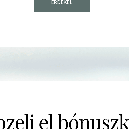
ÉRDEKEL
zelj el bónusz